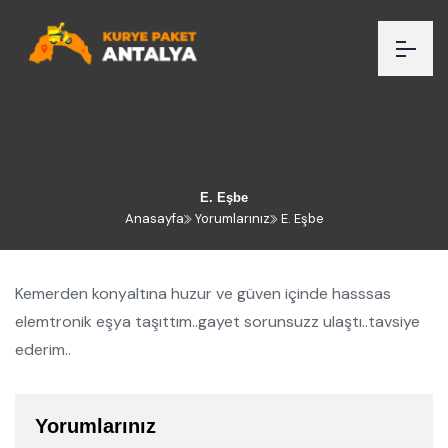
E. Eşbe
Anasayfa
Yorumlarınız
E. Eşbe
Kemerden konyaltına huzur ve güven içinde hasssas
elemtronik eşya taşıttım..gayet sorunsuzz ulaştı..tavsiye
ederim..
Yorumlarınız