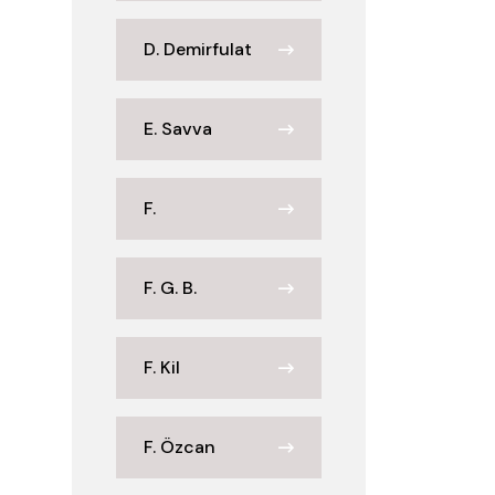
D. Demirfulat
E. Savva
F.
F. G. B.
F. Kil
F. Özcan