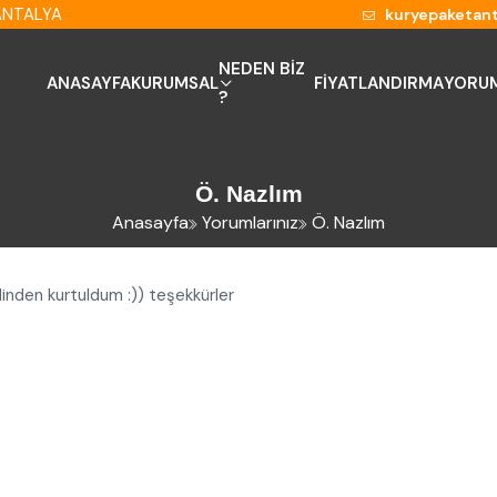
 ANTALYA
kuryepaketan
NEDEN BİZ
ANASAYFA
KURUMSAL
FİYATLANDIRMA
YORUM
?
Ö. Nazlım
Anasayfa
Yorumlarınız
Ö. Nazlım
dinden kurtuldum :)) teşekkürler