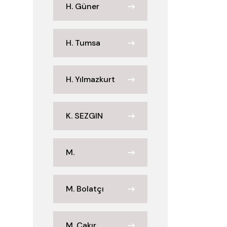
H. Güner
H. Tumsa
H. Yılmazkurt
K. SEZGIN
M.
M. Bolatçı
M. Çakır