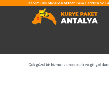
Kepez Ulus Mahallesi Mithat Paşa Caddesi No:1
Çok güzel bir hizmet zaman planlı ve git gel der