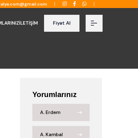
talya.com@gmail.com
Fiyat Al
LARINIZ
İLETİŞİM
Yorumlarınız
A. Erdem
A. Kambal