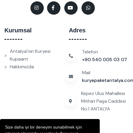
Kurumsal
Adres
Antalya'nın Kuryesi
Telefon
Kupaant
+90 540 005 03 07
Hakkımızda
Mail
kuryepaketantalya.c
Kepez Ulus Mahallesi
Mithat Paşa Caddesi
No:1 ANTALYA
Size daha iyi bir deneyim sunabilmek için